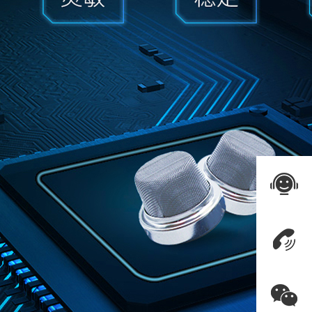
在线咨询
联系电话
06325591
关注飞天