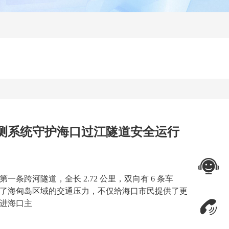
测系统守护海口过江隧道安全运行
在线咨询
条跨河隧道，全长 2.72 公里，双向有 6 条车
了海甸岛区域的交通压力，不仅给海口市民提供了更
联系电话
进海口主
06325591