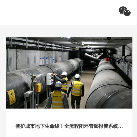
关注飞天
智护城市地下生命线！全流程闭环管廊报警系统，夯实城市韧性根基